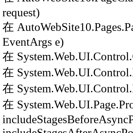
request)
在 AutoWebSite10.Pages.Pa
EventArgs e)
在 System.Web.UI.Control.
在 System.Web.UI.Control.
在 System.Web.UI.Control.
在 System.Web.UI.Page.Pr
includeStagesBeforeAsyncP
includeStagesAfterAsyncPo