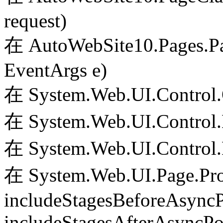
request)
在 AutoWebSite10.Pages.Pa
EventArgs e)
在 System.Web.UI.Control.
在 System.Web.UI.Control.
在 System.Web.UI.Control.
在 System.Web.UI.Page.Pr
includeStagesBeforeAsyncP
includeStagesAfterAsyncPo