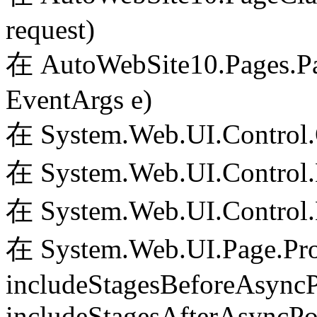
request)
在 AutoWebSite10.Pages.Pa
EventArgs e)
在 System.Web.UI.Control.
在 System.Web.UI.Control.
在 System.Web.UI.Control.
在 System.Web.UI.Page.Pr
includeStagesBeforeAsyncP
includeStagesAfterAsyncPo